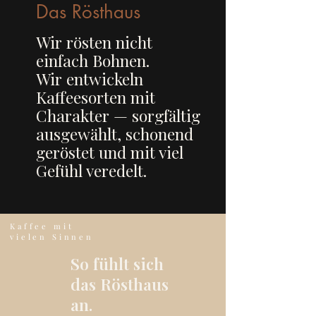
Das Rösthaus
Wir rösten nicht
einfach Bohnen.
Wir entwickeln
Kaffeesorten mit
Charakter — sorgfältig
ausgewählt, schonend
geröstet und mit viel
Gefühl veredelt.
Kaffee mit
vielen Sinnen
So fühlt sich
das Rösthaus
an.